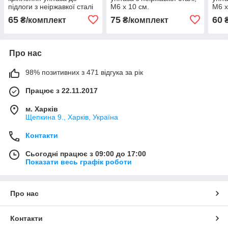
підлоги з неіржавкої сталі
М6 х 10 см.
М6 х
М6 х 90 мм.
65
75
60
₴/комплект
₴/комплект
₴
Про нас
98% позитивних з 471 відгука за рік
Працює з 22.11.2017
м. Харків
Щепкина 9., Харків, Україна
Контакти
Сьогодні працює з 09:00 до 17:00
Показати весь графік роботи
Про нас
Контакти