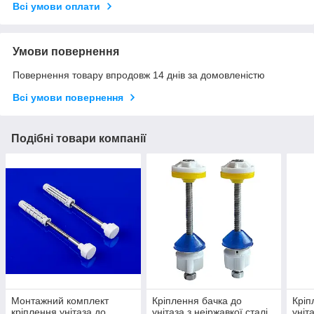
Всі умови оплати
Умови повернення
Повернення товару впродовж 14 днів за домовленістю
Всі умови повернення
Подібні товари компанії
Монтажний комплект
Кріплення бачка до
Кріп
кріплення унітаза до
унітаза з неіржавкої сталі,
уніт