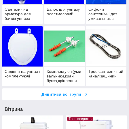
Сантехнічна
Бачок для унітазу
Сифони
арматура для
пластмасовий
сантехнічні для
бачків унітаза
умивальників,
раковин і ванн, і
душових піддонів.
Сидіння на унітаз і
Комплектуючі(уми
Трос сантехнічний
комплектуючі
вальники,кран
каналізаційний
букса,кріплення
для
унітазу,кріплення
Дивитися всі групи
труби,кронштейн
під мийку)
Вітрина
Топ продажів