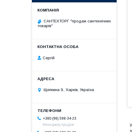
САНТЕХТОРГ "продаж сантехнічних
товарів"
Сергій
Щепкина 9., Харків, Україна
+380 (96) 598-34-23
Менеджер продаж
У
з