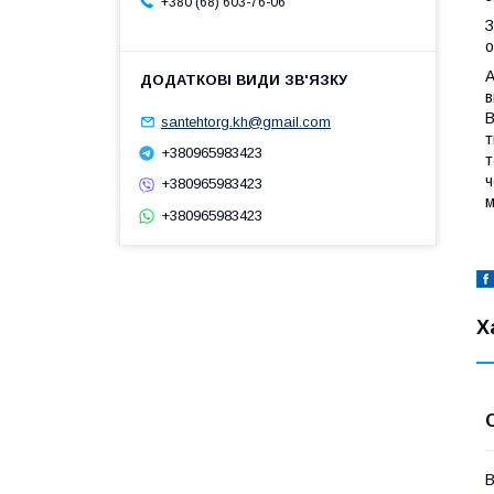
+380 (68) 603-76-06
З
о
А
в
В
santehtorg.kh@gmail.com
т
+380965983423
т
ч
+380965983423
м
+380965983423
Х
В