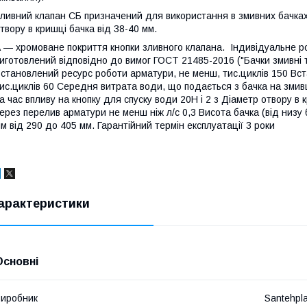
ливний клапан СБ призначений для використання в змивних бачках 
твору в кришці бачка від 38-40 мм.
 — хромоване покриття кнопки зливного клапана. Індивідуальне р
иготовлений відповідно до вимог ГОСТ 21485-2016 ("Бачки змивні 
становлений ресурс роботи арматури, не менш, тис.циклів 150 В
ис.циклів 60 Середня витрата води, що подається з бачка на змив
а час впливу на кнопку для спуску води 20Н і 2 з Діаметр отвору в 
ерез перелив арматури не менш ніж л/с 0,3 Висота бачка (від низу
м від 290 до 405 мм. Гарантійний термін експлуатації 3 роки
арактеристики
Основні
иробник
Santehpl