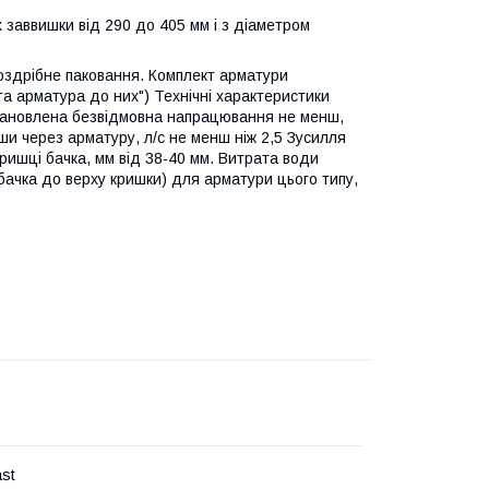
заввишки від 290 до 405 мм і з діаметром
оздрібне паковання. Комплект арматури
та арматура до них") Технічні характеристики
становлена безвідмовна напрацювання не менш,
ши через арматуру, л/с не менш ніж 2,5 Зусилля
кришці бачка, мм від 38-40 мм. Витрата води
 бачка до верху кришки) для арматури цього типу,
ast