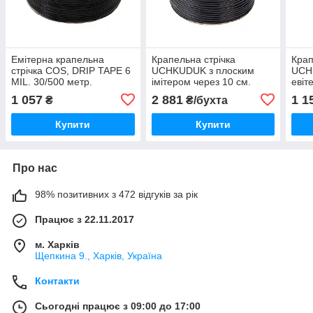
Емітерна крапельна
Крапельна стрічка
Крап
стрічка COS, DRIP TAPE 6
UCHKUDUK з плоским
UCH
MIL. 30/500 метр.
імітером через 10 см.
евіт
1000 м./бухта
м/бу
1 057
2 881
1 1
₴
₴/бухта
Купити
Купити
Про нас
98% позитивних з 472 відгуків за рік
Працює з 22.11.2017
м. Харків
Щепкина 9., Харків, Україна
Контакти
Сьогодні працює з 09:00 до 17:00