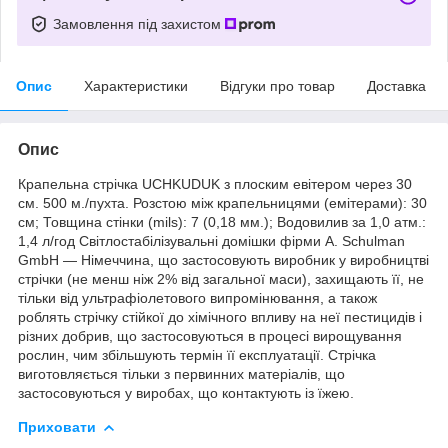
Замовлення під захистом
Опис
Характеристики
Відгуки про товар
Доставка
Опис
Крапельна стрічка UCHKUDUK з плоским евітером через 30
см. 500 м./пухта. Розстою між крапельницями (емітерами): 30
см; Товщина стінки (mils): 7 (0,18 мм.); Водовилив за 1,0 атм.:
1,4 л/год Світлостабілізувальні домішки фірми A. Schulman
GmbH — Німеччина, що застосовують виробник у виробництві
стрічки (не менш ніж 2% від загальної маси), захищають її, не
тільки від ультрафіолетового випромінювання, а також
роблять стрічку стійкої до хімічного впливу на неї пестицидів і
різних добрив, що застосовуються в процесі вирощування
рослин, чим збільшують термін її експлуатації. Стрічка
виготовляється тільки з первинних матеріалів, що
застосовуються у виробах, що контактують із їжею.
Приховати