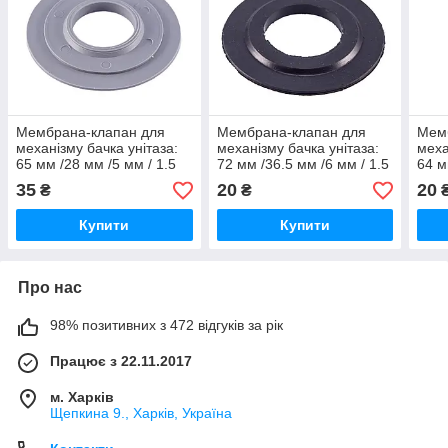
Мембрана-клапан для
Мембрана-клапан для
Мем
механізму бачка унітаза:
механізму бачка унітаза:
меха
65 мм /28 мм /5 мм / 1.5
72 мм /36.5 мм /6 мм / 1.5
64 м
мм. "Оригінал"
мм.
35
20
20
₴
₴
Купити
Купити
Про нас
98% позитивних з 472 відгуків за рік
Працює з 22.11.2017
м. Харків
Щепкина 9., Харків, Україна