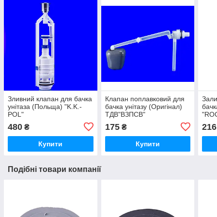
Зливний клапан для бачка
Клапан поплавковий для
Зали
унітаза (Польща) "K.K.-
бачка унітазу (Оригінал)
бачк
POL"
ТДВ"ВЗПСВ"
"RO
480
175
216
₴
₴
Купити
Купити
Подібні товари компанії