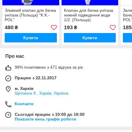
Зливний клапан для бачка
Клапан для бачка унітаза
Зали
унітаза (Польща) "K.K.-
нижній підведення води
бачк
POL"
1/2. (Польща)
POL
480
193
185
₴
₴
Купити
Купити
Про нас
98% позитивних з 471 відгука за рік
Працює з 22.11.2017
м. Харків
Щепкина 9., Харків, Україна
Контакти
Сьогодні працює з 10:00 до 16:00
Показати весь графік роботи