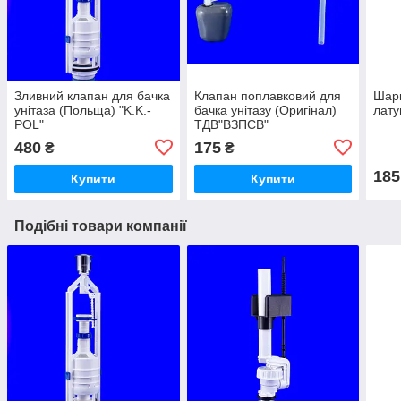
Зливний клапан для бачка
Клапан поплавковий для
Шарк
унітаза (Польща) "K.K.-
бачка унітазу (Оригінал)
лату
POL"
ТДВ"ВЗПСВ"
480
175
₴
₴
185
Купити
Купити
Подібні товари компанії