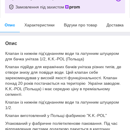
Замовлення під захистом
Опис
Характеристики
Відгуки про товар
Доставка
Опис
Клапан із нижнім під'єднанням води та латунним штуцером
для бачка унітаза 1/2, K.K.-POL (Польща)
Клапан підійде для керамічних бачків унітаза різних типів, де
отвори знизу для повідця води. Цей клапан себе
зарекомендував у високій якості функціональності. Клапан
понад 20 років постачається на територію України заводом.
K.K.-POL (Польща) і має середню ціну в преміальному
сегменті.
Клапан із нижнім під'єднанням води та латунним штуцером
1/2.
Клапан виготовлений у Польщі фабрикою "K.K.-POL"
Упакований у фабричне поліетиленове паковання. Під час
відправлення листами додатково пакується в картонну