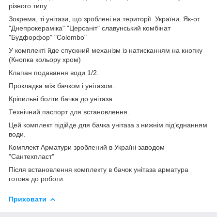
різного типу.
Зокрема, ті унітази, що зроблені на території України. Як-от
"Днепрокераміка" "Церсаніт" славунський комбінат
"Будфорфор" "Colombo"
У комплекті йде спускний механізм із натисканням на кнопку
(Кнопка кольору хром)
Клапан подавання води 1/2.
Прокладка між бачком і унітазом.
Кріпильні болти бачка до унітаза.
Технічний паспорт для встановлення.
Цей комплект підійде для бачка унітаза з нижнім під'єднанням
води.
Комплект Арматури зроблений в Україні заводом
"Сантехпласт"
Після встановлення комплекту в бачок унітаза арматура
готова до роботи.
Приховати