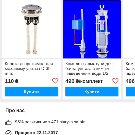
Кнопка дворежимна для
Комплект арматури для
Комп
механізму унітаза D-38
бачка унітаза з нижнім
бачк
mm.
підведенням води 1/2.
підв
110
496
496
₴
₴/комплект
Купити
Купити
Про нас
98% позитивних з 471 відгука за рік
Працює з 22.11.2017