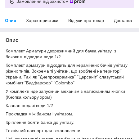
Замовлення під захистом
Опис
Характеристики
Відгуки про товар
Доставка
Опис
Комплект Арматури дворежимний для бачка унітазу з
боковим підводом води 1/2.
Комплект арматури підходить для керамічних бачків унітазу
різних типів. Зокрема ті унітази, що зроблені на території
України. Такі як "Днепрокерамика" "Церсаніт" славутський
комбінат "Будфарфор" "Colombo"
У комплекті йде запускний механізм з натисканням кнопки
(Кнопка кольору хром)
Клапан подачі води 1/2
Прокладка між бачком і унітазом.
Кріплення болти бачка до унітазу.
Технічний паспорт для встановлення.
Цей комплект підходить для бачка унітазу з боковим підводом