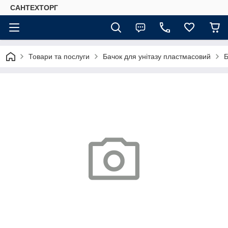
САНТЕХТОРГ
Товари та послуги
Бачок для унітазу пластмасовий
Б