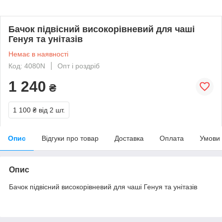
Бачок підвісний високорівневий для чаші
Генуя та унітазів
Немає в наявності
Код: 4080N
Опт і роздріб
1 240
₴
1 100 ₴
від 2 шт.
Опис
Відгуки про товар
Доставка
Оплата
Умови
Опис
Бачок підвісний високорівневий для чаші Генуя та унітазів