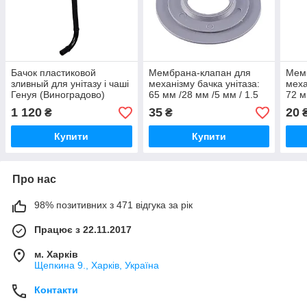
Бачок пластиковой
Мембрана-клапан для
Мем
зливный для унітазу і чаші
механізму бачка унітаза:
меха
Генуя (Виноградово)
65 мм /28 мм /5 мм / 1.5
72 м
"ОРІГИНАЛ"
мм. "Оригінал"
мм.
1 120
35
20
₴
₴
Купити
Купити
Про нас
98% позитивних з 471 відгука за рік
Працює з 22.11.2017
м. Харків
Щепкина 9., Харків, Україна
Контакти