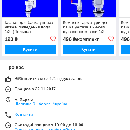
Клапан для бачка унітаза
Комплект арматури для
Комп
нижній підведення води
бачка унітаза з нижнім
бачк
1/2. (Польща)
підведенням води 1/2.
підв
193
496
496
₴
₴/комплект
Купити
Купити
Про нас
98% позитивних з 471 відгука за рік
Працює з 22.11.2017
м. Харків
Щепкина 9., Харків, Україна
Контакти
Сьогодні працює з 10:00 до 16:00
Показати весь графік роботи