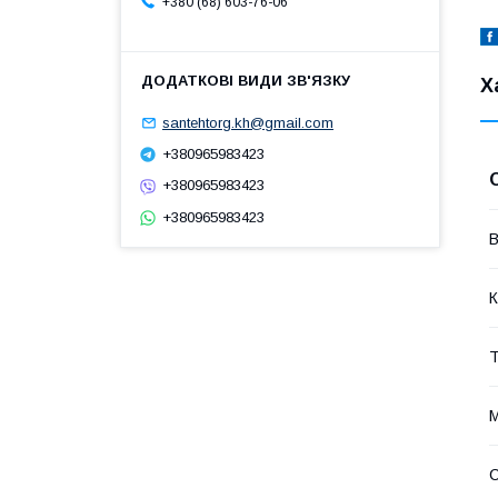
+380 (68) 603-76-06
Х
santehtorg.kh@gmail.com
+380965983423
+380965983423
+380965983423
В
К
Т
М