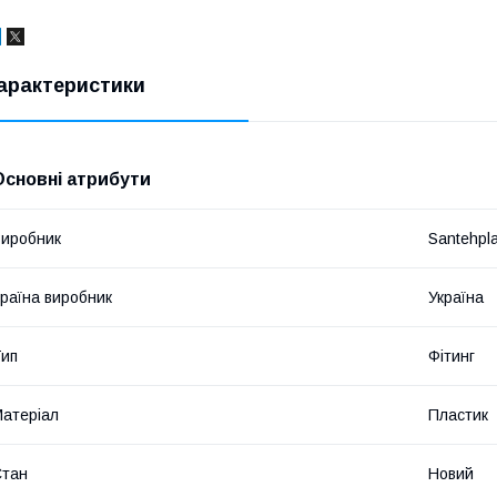
арактеристики
Основні атрибути
иробник
Santehpl
раїна виробник
Україна
ип
Фітинг
атеріал
Пластик
Стан
Новий