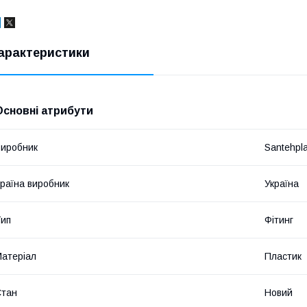
арактеристики
Основні атрибути
иробник
Santehpl
раїна виробник
Україна
ип
Фітинг
атеріал
Пластик
Стан
Новий