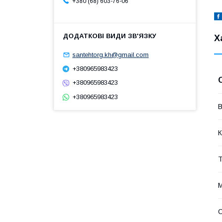
+380 (68) 603-76-06
Х
santehtorg.kh@gmail.com
+380965983423
+380965983423
+380965983423
В
К
Т
М