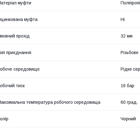
атеріал муфти
Поліпроп
цинкована муфта
Ні
мовний прохід
32 мм
ип приєднання
Різьбове
обоче середовище
Рідке се
обочий тиск
16 бар
аксимальна температура робочого середовища
60 град.
олір
Чорний