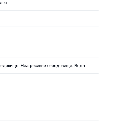
ілен
редовище, Неагресивне середовище, Вода