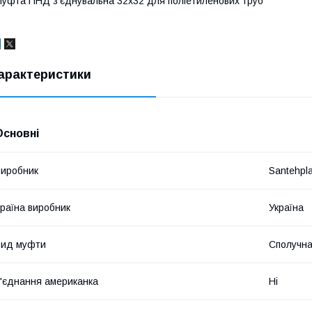
уфта ПНД з'єднувальна 32х32 для поліетиленових труб
арактеристики
Основні
иробник
Santehpl
раїна виробник
Україна
Вид муфти
Сполучн
'єднання американка
Ні