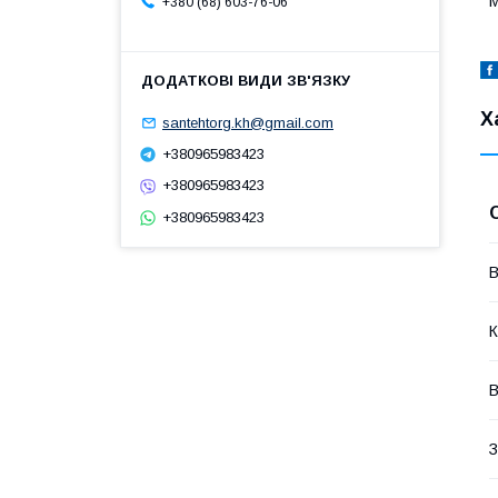
М
+380 (68) 603-76-06
Х
santehtorg.kh@gmail.com
+380965983423
+380965983423
+380965983423
В
К
З