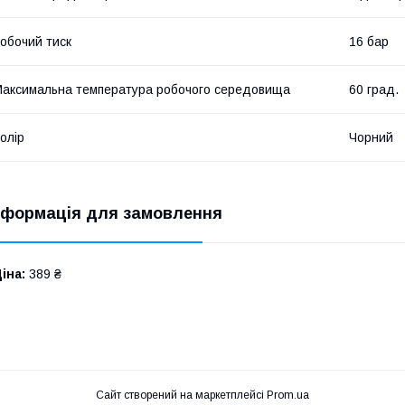
обочий тиск
16 бар
аксимальна температура робочого середовища
60 град.
олір
Чорний
нформація для замовлення
іна:
389 ₴
Сайт створений на маркетплейсі
Prom.ua