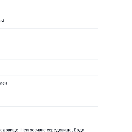
ast
а
ілен
редовище, Неагресивне середовище, Вода