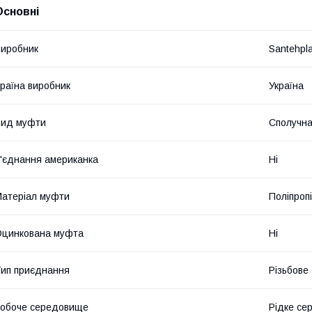
Основні
иробник
Santehpl
раїна виробник
Україна
Вид муфти
Сполучн
'єднання американка
Ні
атеріал муфти
Поліпроп
цинкована муфта
Ні
ип приєднання
Різьбове
обоче середовище
Рідке се