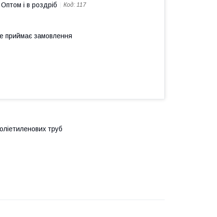
Оптом і в роздріб
Код:
117
не приймає замовлення
оліетиленових труб