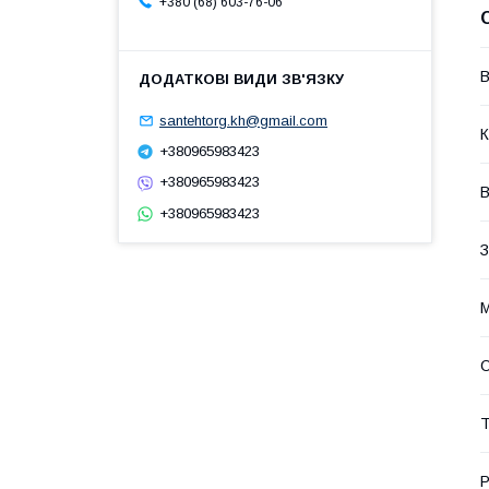
+380 (68) 603-76-06
В
santehtorg.kh@gmail.com
К
+380965983423
+380965983423
+380965983423
З
М
О
Т
Р