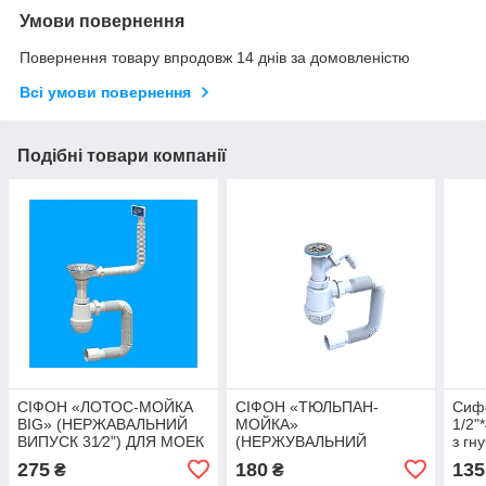
Умови повернення
Повернення товару впродовж 14 днів за домовленістю
Всі умови повернення
Подібні товари компанії
СІФОН «ЛОТОС-МОЙКА
СІФОН «ТЮЛЬПАН-
Сифо
BIG» (НЕРЖАВАЛЬНИЙ
МОЙКА»
1/2"
ВИПУСК 31⁄2") ДЛЯ МОЕК
(НЕРЖУВАЛЬНИЙ
з гн
З ПЕРЕЛИВОМ І ГІБКИЙ
ВИПУСК 1 1⁄2") З
275
180
135
₴
₴
ТРУБИЙ 40Х50
ВІДВОДОМ ДЛЯ