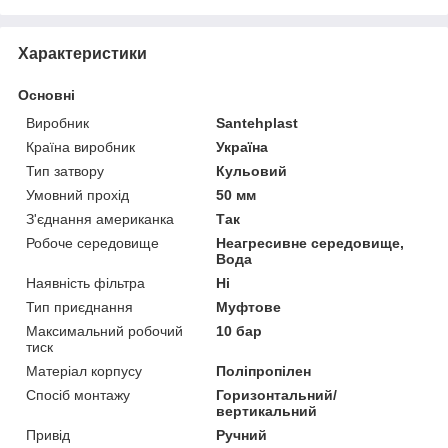
Характеристики
Основні
Виробник
Santehplast
Країна виробник
Україна
Тип затвору
Кульовий
Умовний прохід
50 мм
З'єднання американка
Так
Робоче середовище
Неагресивне середовище,
Вода
Наявність фільтра
Ні
Тип приєднання
Муфтове
Максимальний робочий
10 бар
тиск
Матеріал корпусу
Поліпропілен
Спосіб монтажу
Горизонтальний/
вертикальний
Привід
Ручний