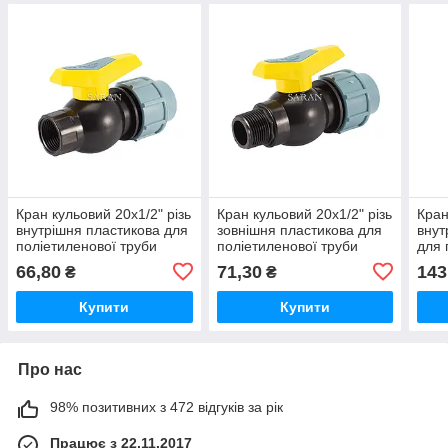
Кран кульовий 20х1/2" різь
Кран кульовий 20х1/2" різь
Кран
внутрішня пластикова для
зовнішня пластикова для
внут
поліетиленової труби
поліетиленової труби
для 
ПНД.
ПНД.
труб
66,80
71,30
143
₴
₴
Купити
Купити
Про нас
98% позитивних з 472 відгуків за рік
Працює з 22.11.2017