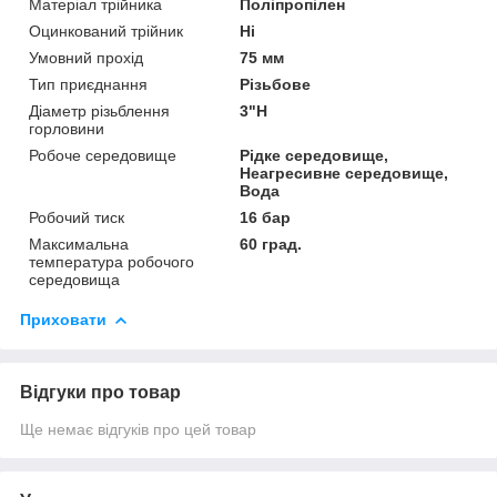
Матеріал трійника
Поліпропілен
Оцинкований трійник
Ні
Умовний прохід
75 мм
Тип приєднання
Різьбове
Діаметр різьблення
3"Н
горловини
Робоче середовище
Рідке середовище,
Неагресивне середовище,
Вода
Робочий тиск
16 бар
Максимальна
60 град.
температура робочого
середовища
Приховати
Відгуки про товар
Ще немає відгуків про цей товар