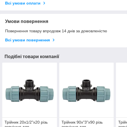
Всі умови оплати
Умови повернення
Повернення товару впродовж 14 днів за домовленістю
Всі умови повернення
Подібні товари компанії
Трійник 20х1/2"х20 різь
Трійник 90х"3"х90 різь
Трій
зовнішня для
зовнішня для
зовн