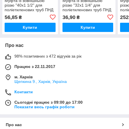
Муфта із зовнішньою
Муфта із зовнішньою
Муфт
різзю "40х1 1/2" для
різзю "32х1 1/4" для
різз
поліетиленових труб ПНД
поліетиленових труб ПНД
полі
56,85
36,90
252
₴
₴
Купити
Купити
Про нас
98% позитивних з 472 відгуків за рік
Працює з 22.11.2017
м. Харків
Щепкина 9., Харків, Україна
Контакти
Сьогодні працює з 09:00 до 17:00
Показати весь графік роботи
Про нас