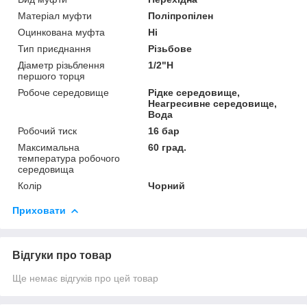
Матеріал муфти
Поліпропілен
Оцинкована муфта
Ні
Тип приєднання
Різьбове
Діаметр різьблення
1/2"Н
першого торця
Робоче середовище
Рідке середовище,
Неагресивне середовище,
Вода
Робочий тиск
16 бар
Максимальна
60 град.
температура робочого
середовища
Колір
Чорний
Приховати
Відгуки про товар
Ще немає відгуків про цей товар