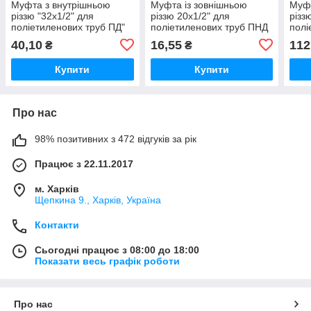
Муфта з внутрішньою
Муфта із зовнішньою
Муфт
різзю "32х1/2" для
різзю 20х1/2" для
різз
поліетиленових труб ПД"
поліетиленових труб ПНД
полі
40,10
16,55
112
₴
₴
Купити
Купити
Про нас
98% позитивних з 472 відгуків за рік
Працює з 22.11.2017
м. Харків
Щепкина 9., Харків, Україна
Контакти
Сьогодні працює з 08:00 до 18:00
Показати весь графік роботи
Про нас