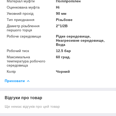
Матеріал муфти
Поліпропілен
Оцинкована муфта
Ні
Умовний прохід
90 мм
Тип приєднання
Різьбове
Діаметр різьблення
2"1/2В
першого торця
Робоче середовище
Рідке середовище,
Неагресивне середовище,
Вода
Робочий тиск
12.5 бар
Максимальна
60 град.
температура робочого
середовища
Колір
Чорний
Приховати
Відгуки про товар
Ще немає відгуків про цей товар