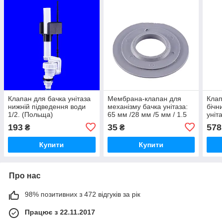
Клапан для бачка унітаза
Мембрана-клапан для
Кла
нижній підведення води
механізму бачка унітаза:
бічн
1/2. (Польща)
65 мм /28 мм /5 мм / 1.5
уніт
мм. "Оригінал"
Чехі
193
35
578
₴
₴
Купити
Купити
Про нас
98% позитивних з 472 відгуків за рік
Працює з 22.11.2017